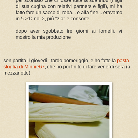
per scontato che ci fosse tutta la sua tribù (i figli
di sua cugina con relativi partners e figli), mi ha
fatto fare un sacco di roba... e alla fine... eravamo
in 5 >:D noi 3, più "zia" e consorte
dopo aver sgobbato tre giorni ai fornelli, vi
mostro la mia produzione
son partita il giovedì - tardo pomeriggio, e ho fatto la
pasta
sfoglia di Minnie67
, che ho poi finito di fare venerdì sera (a
mezzanotte)