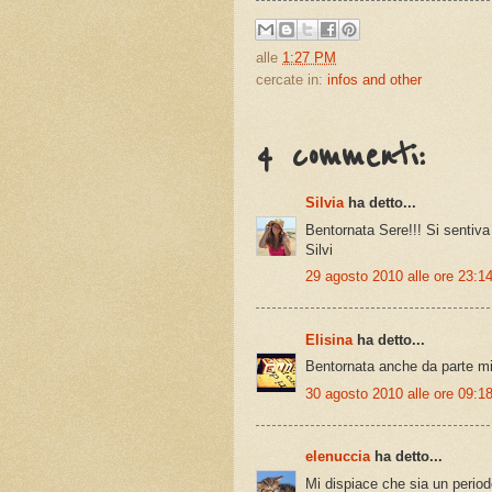
alle
1:27 PM
cercate in:
infos and other
4 commenti:
Silvia
ha detto...
Bentornata Sere!!! Si sentiv
Silvi
29 agosto 2010 alle ore 23:1
Elisina
ha detto...
Bentornata anche da parte mia
30 agosto 2010 alle ore 09:1
elenuccia
ha detto...
Mi dispiace che sia un perio