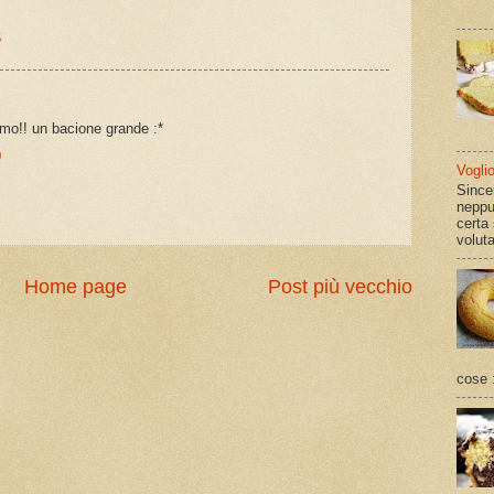
6
iamo!! un bacione grande :*
0
Vogli
Since
neppu
certa
volut
Home page
Post più vecchio
cose :