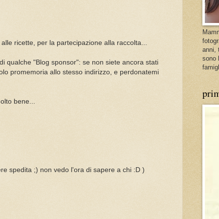
Mamma
fotog
e ricette, per la partecipazione alla raccolta...
anni,
sono l
i qualche "Blog sponsor": se non siete ancora stati
famig
colo promemoria allo stesso indirizzo, e perdonatemi
prim
lto bene...
re spedita ;) non vedo l'ora di sapere a chi :D )