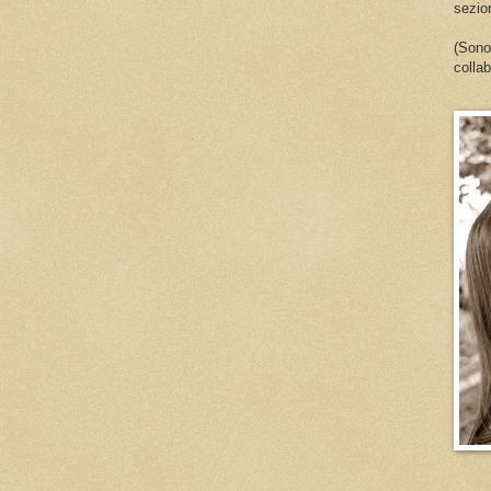
sezio
(Sono
colla