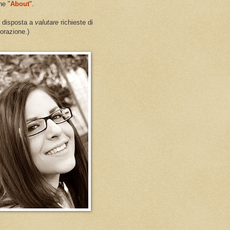
ne "
About
".
 disposta a
valutare
richieste di
borazione.)