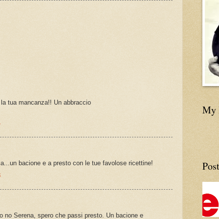
a la tua mancanza!! Un abbraccio
My 
4
Post
...un bacione e a presto con le tue favolose ricettine!
8
do no Serena, spero che passi presto. Un bacione e