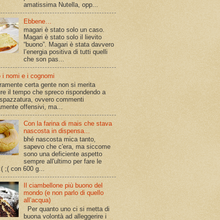
amatissima Nutella, opp...
Ebbene…
magari è stato solo un caso.
Magari è stato solo il lievito
“buono”. Magari è stata davvero
l’energia positiva di tutti quelli
che son pas...
o i nomi e i cognomi
ramente certa gente non si merita
re il tempo che spreco rispondendo a
 spazzatura, ovvero commenti
amente offensivi, ma...
Con la farina di mais che stava
nascosta in dispensa...
bhé nascosta mica tanto,
sapevo che c'era, ma siccome
sono una deficiente aspetto
sempre all'ultimo per fare le
( ;( con 600 g...
Il ciambellone più buono del
mondo (e non parlo di quello
all’acqua)
Per quanto uno ci si metta di
buona volontà ad alleggerire i